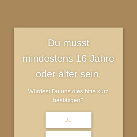
perfekt macht
- Auer Bier
Du musst
mindestens 16 Jahre
oder älter sein.
Würdest Du uns dies bitte kurz
bestätigen?
Ja