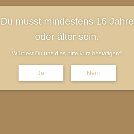
Du musst mindestens 16 Jahre
oder älter sein.
Würdest Du uns dies bitte kurz bestätigen?
Ja
Nein
adtStrand! Wir freuen uns
i zu sein und gemeinsam mit euch echtes Urlaubsfeeling nach Ma
r StadtStrand Mainburg wieder in eine kleine Sommeroase mitten 
 entspannten Abenden direkt an der Abens.